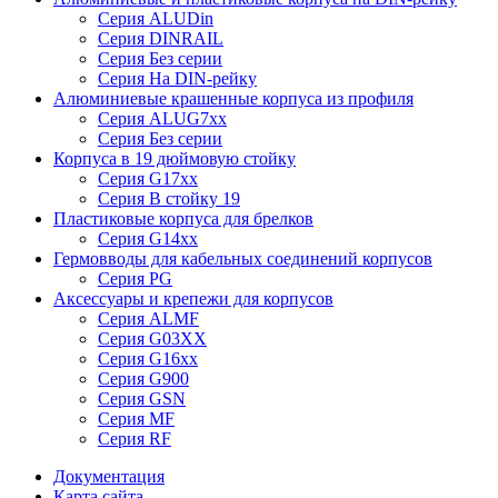
Серия ALUDin
Серия DINRAIL
Серия Без серии
Серия На DIN-рейку
Алюминиевые крашенные корпуса из профиля
Серия ALUG7xx
Серия Без серии
Корпуса в 19 дюймовую стойку
Серия G17xx
Серия В стойку 19
Пластиковые корпуса для брелков
Серия G14xx
Гермовводы для кабельных соединений корпусов
Серия PG
Аксессуары и крепежи для корпусов
Серия ALMF
Серия G03XX
Серия G16xx
Серия G900
Серия GSN
Серия MF
Серия RF
Документация
Карта сайта