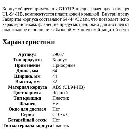
Корпус общего применения G1031B предназначен для размещен
UL-94-HB, комплектуется пластиковой крышкой. Внутри преду
Габариты корпуса составляют 64×44×32 мм, что позволяет исп
характеристикам: фланец не предусмотрен, окно для дисплея отс
пластиковое исполнение с базовой механической защитой и ус
Характеристики
Артикул
29607
Тип продукта
Корпус
Применение
Приборные
Длина, мм
64
Ширина, мм
44
Высота, мм
32
Материал корпуса
ABS (UL94-HB)
Цвет корпуса
Чёрный
Тип крышки
Пластик
Фланец
Нет
Окно для дисплея
Нет
Серия
G10xx C
Батарейный отсек
Нет
Тип материала корпуса
Пластик