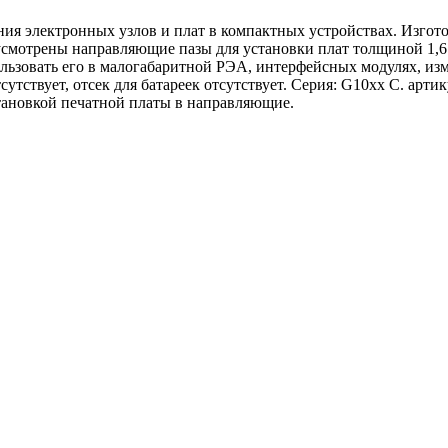
ия электронных узлов и плат в компактных устройствах. Изгот
смотрены направляющие пазы для установки плат толщиной 1,6 
ользовать его в малогабаритной РЭА, интерфейсных модулях, из
утствует, отсек для батареек отсутствует. Серия: G10xx C. артик
тановкой печатной платы в направляющие.