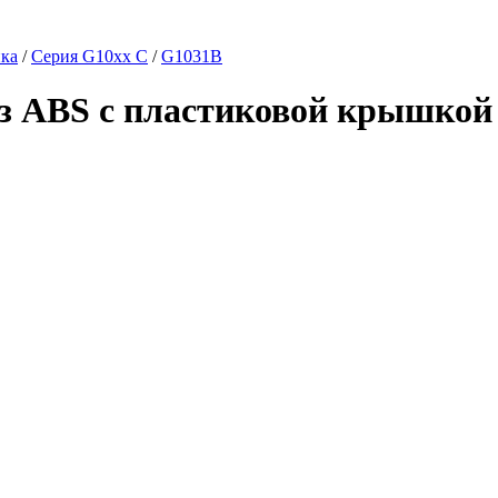
ика
/
Серия G10xx C
/
G1031B
из ABS с пластиковой крышкой