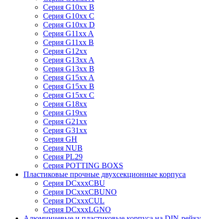
Серия G10xx B
Серия G10xx C
Серия G10xx D
Серия G11xx A
Серия G11xx B
Серия G12xx
Серия G13xx A
Серия G13xx B
Серия G15xx A
Серия G15xx B
Серия G15xx C
Серия G18xx
Серия G19xx
Серия G21xx
Серия G31xx
Серия GH
Серия NUB
Серия PL29
Серия POTTING BOXS
Пластиковые прочные двухсекционные корпуса
Серия DCxxxCBU
Серия DCxxxCBUNO
Серия DCxxxCUL
Серия DCxxxLGNO
Алюминиевые и пластиковые корпуса на DIN-рейку