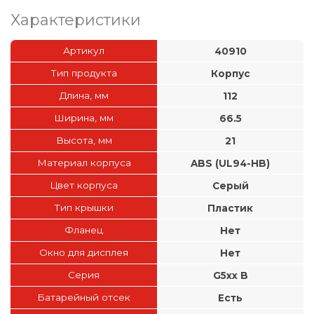
Характеристики
Артикул
40910
Тип продукта
Корпус
Длина, мм
112
Ширина, мм
66.5
Высота, мм
21
Материал корпуса
ABS (UL94-HB)
Цвет корпуса
Серый
Тип крышки
Пластик
Фланец
Нет
Окно для дисплея
Нет
Серия
G5xx B
Батарейный отсек
Есть