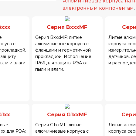
Алюминиевые корпуса на н
электронным компонентам
.
Bxxx
Серия BxxxMF
Сери
е
Серия BxxxMF: литые
Литые алюм
рпуса с
алюминиевые корпуса с
корпуса сер
прокладкой,
фланцами и герметичной
измерительн
 защиту
прокладкой. Исполнение
датчиков, с
ыли и влаги
IP66 для защиты РЭА от
и распредел
пыли и влаги.
G1xx
Серия G1xxMF
Сери
вые
Серия G1xxMF: литые
Литые алюм
xx для РЭА:
алюминиевые корпуса с
корпуса сер