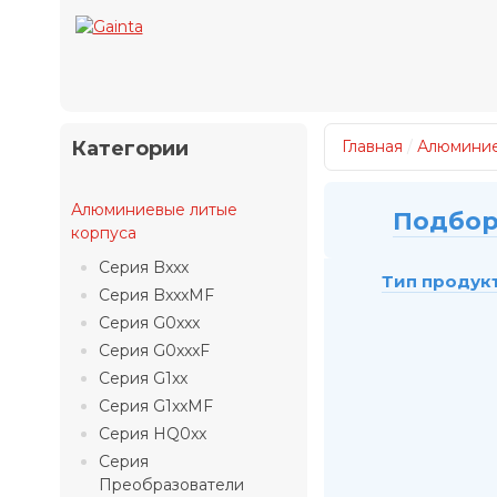
Категории
Главная
/
Алюминие
Алюминиевые литые
Подбор
корпуса
Серия Bxxx
Тип продук
Серия BxxxMF
Серия G0xxx
Серия G0xxxF
Серия G1xx
Серия G1xxMF
Серия HQ0xx
Серия
Преобразователи