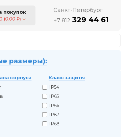
Санкт-Петербург
а покупок
329 44 61
0 (0.00 ₽)
+7 812
ые размеры):
ала корпуса
Класс защиты
л
IP54
ик
IP65
IP66
IP67
IP68