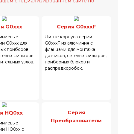
ашем специализированном сайте по
я G0xxx
Серия G0xxxF
иниевые
Литые корпуса серии
ии G0xxx для
G0xxxF из алюминия с
ых приборов,
фланцами для монтажа
етевых фильтров
датчиков, сетевых фильтров,
ительных узлов.
приборных блоков и
распредкоробок.
Серия
я HQ0xx
Преобразователи
иниевые
ии HQ0xx с