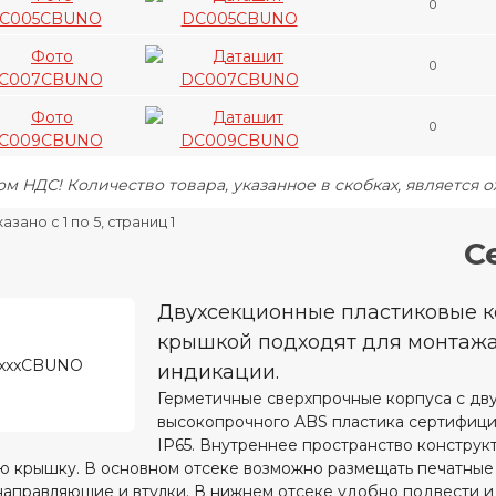
0
0
0
ом НДС! Количество товара, указанное в скобках, является 
зано с 1 по 5, страниц 1
С
Двухсекционные пластиковые 
крышкой подходят для монтажа
индикации.
Герметичные сверхпрочные корпуса с дв
высокопрочного ABS пластика сертифицир
IP65. Внутреннее пространство конструкт
 крышку. В основном отсеке возможно размещать печатные п
направляющие и втулки. В нижнем отсеке удобно подвести 