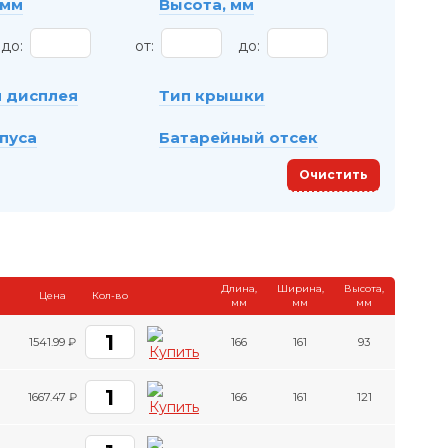
 мм
Высота, мм
до:
от:
до:
 дисплея
Тип крышки
пуса
Батарейный отсек
Очистить
Длина,
Ширина,
Высота,
Цена
Кол-во
мм
мм
мм
1541.99 ₽
166
161
93
1667.47 ₽
166
161
121