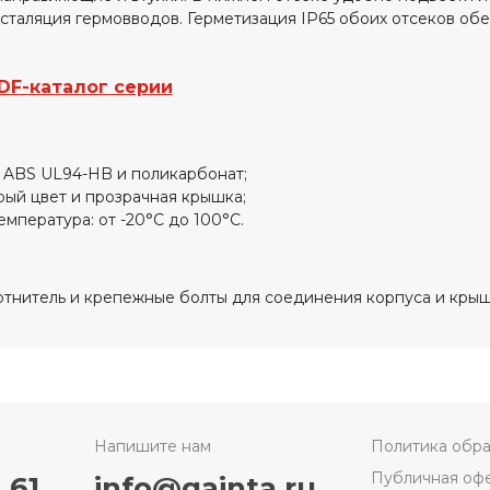
сталяция гермовводов. Герметизация IP65 обоих отсеков о
DF-каталог серии
 ABS UL94-HB и поликарбонат;
рый цвет и прозрачная крышка;
емпература: от -20°С до 100°С.
тнитель и крепежные болты для соединения корпуса и крышк
Напишите нам
Политика обра
Публичная оф
 61
info@gainta.ru