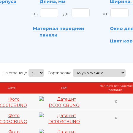
орпуса
Длина, мм
Ширина,
от:
до:
от:
Материал передней
Окно для
панели
Цвет кор
На странице
Сортировка
Наличие (ожидаемая
Фото
PDF
поставка)
0
0