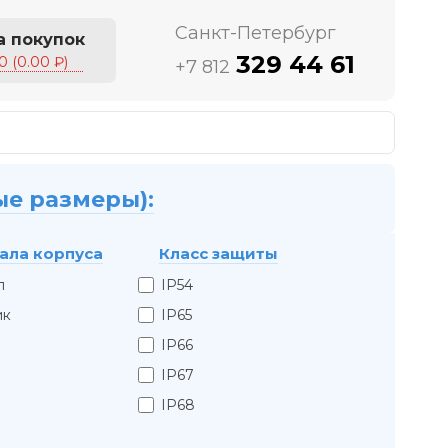
Санкт-Петербург
а покупок
329 44 61
0 (0.00 ₽)
+7 812
ые размеры):
ала корпуса
Класс защиты
л
IP54
ик
IP65
IP66
IP67
IP68