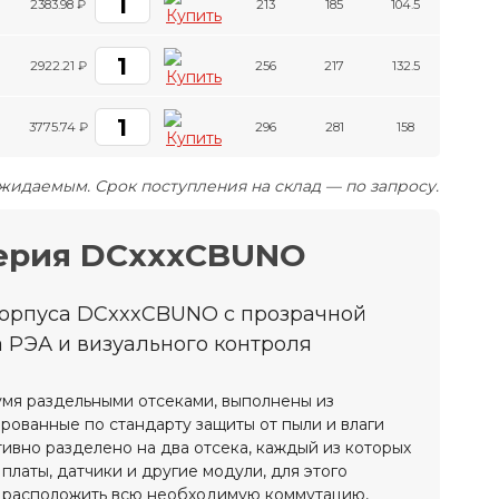
2383.98 ₽
213
185
104.5
2922.21 ₽
256
217
132.5
3775.74 ₽
296
281
158
ожидаемым. Срок поступления на склад — по запросу.
ерия DCxxxCBUNO
корпуса DCxxxCBUNO с прозрачной
 РЭА и визуального контроля
умя раздельными отсеками, выполнены из
ованные по стандарту защиты от пыли и влаги
ивно разделено на два отсека, каждый из которых
латы, датчики и другие модули, для этого
и расположить всю необходимую коммутацию,