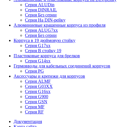
Серия ALUDin
Серия DINRAIL
Серия Без серии
Серия На DIN-рейку
Алюминиевые крашенные корпуса из профиля
Серия ALUG7xx
Серия Без серии
Корпуса в 19 дюймовую стойку
Серия G17xx
Серия В стойку 19
Пластиковые корпуса для брелков
Серия G14xx
Гермовводы для кабельных соединений корпусов
Серия PG
Аксессуары и крепежи для корпусов
Серия ALMF
Серия G03XX
Серия G16xx
Серия G900
Серия GSN
Серия MF
Серия RF
Документация
Карта сайта