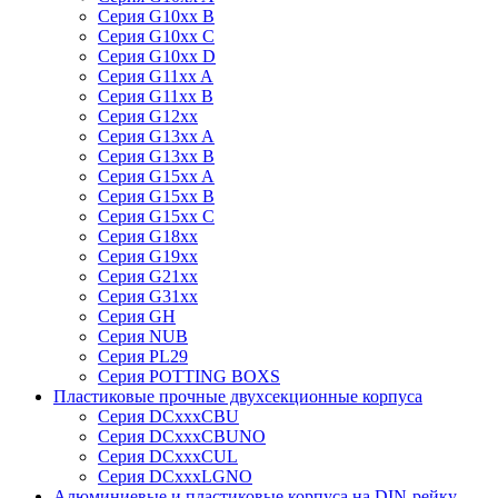
Серия G10xx B
Серия G10xx C
Серия G10xx D
Серия G11xx A
Серия G11xx B
Серия G12xx
Серия G13xx A
Серия G13xx B
Серия G15xx A
Серия G15xx B
Серия G15xx C
Серия G18xx
Серия G19xx
Серия G21xx
Серия G31xx
Серия GH
Серия NUB
Серия PL29
Серия POTTING BOXS
Пластиковые прочные двухсекционные корпуса
Серия DCxxxCBU
Серия DCxxxCBUNO
Серия DCxxxCUL
Серия DCxxxLGNO
Алюминиевые и пластиковые корпуса на DIN-рейку