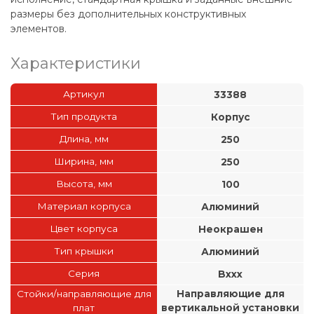
размеры без дополнительных конструктивных
элементов.
Характеристики
Артикул
33388
Тип продукта
Корпус
Длина, мм
250
Ширина, мм
250
Высота, мм
100
Материал корпуса
Алюминий
Цвет корпуса
Неокрашен
Тип крышки
Алюминий
Серия
Bxxx
Стойки/направляющие для
Направляющие для
плат
вертикальной установки