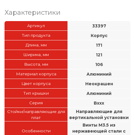
Характеристики
Артикул
33397
Тип продукта
Корпус
Длина, мм
171
Ширина, мм
121
Высота, мм
106
Материал корпуса
Алюминий
Цвет корпуса
Неокрашен
Тип крышки
Алюминий
Серия
Bxxx
Стойки/направляющие для
Направляющие для
плат
вертикальной установки
Винты М3.5 из
Особенности
нержавеющей стали с