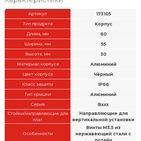
Артикул
173105
Тип продукта
Корпус
Длина, мм
60
Ширина, мм
55
Высота, мм
30
Материал корпуса
Алюминий
Цвет корпуса
Чёрный
Класс защиты
IP66
Тип крышки
Алюминий
Серия
Bxxx
Стойки/направляющие для
Направляющие для
плат
вертикальной установки
Винты М3.5 из
Особенности
нержавеющей стали с
потайн