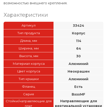
возможностью внешнего крепления.
Характеристики
Артикул
33424
Тип продукта
Корпус
Длина, мм
114
Ширина, мм
64
Высота, мм
30
Материал корпуса
Алюминий
Цвет корпуса
Неокрашен
Тип крышки
Алюминий
Фланец
Есть
Серия
BxxxMF
Стойки/направляющие для
Направляющие для
плат
вертикальной установки