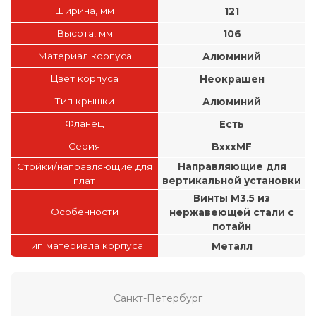
Ширина, мм
121
Высота, мм
106
Материал корпуса
Алюминий
Цвет корпуса
Неокрашен
Тип крышки
Алюминий
Фланец
Есть
Серия
BxxxMF
Стойки/направляющие для
Направляющие для
плат
вертикальной установки
Винты М3.5 из
Особенности
нержавеющей стали с
потайн
Тип материала корпуса
Металл
Санкт-Петербург