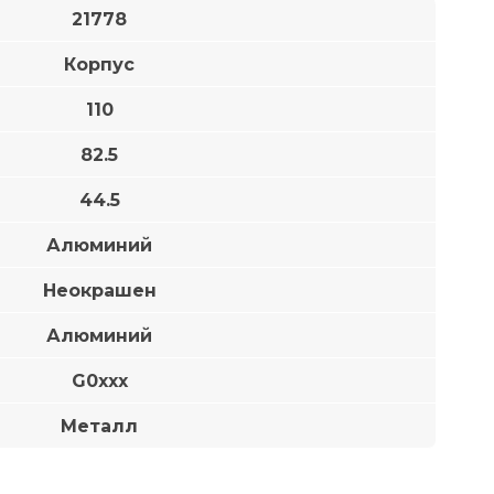
21778
Корпус
110
82.5
44.5
Алюминий
Неокрашен
Алюминий
G0xxx
Металл