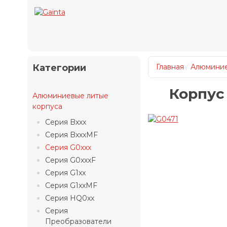
Категории
Главная
/
Алюминие
Корпус 
Алюминиевые литые
корпуса
Серия Bxxx
Серия BxxxMF
Серия G0xxx
Серия G0xxxF
Серия G1xx
Серия G1xxMF
Серия HQ0xx
Серия
Преобразователи