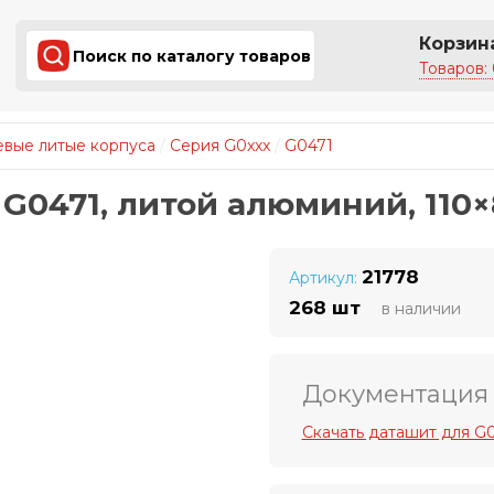
Корзин
Товаров: 
вые литые корпуса
/
Серия G0xxx
/
G0471
G0471, литой алюминий, 110×
21778
Артикул:
268 шт
в наличии
Документация
Скачать даташит для G