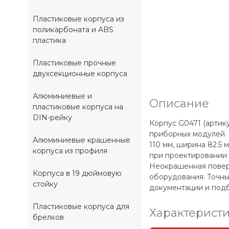
Пластиковые корпуса из
поликарбоната и ABS
пластика
Пластиковые прочные
двухсекционные корпуса
Алюминиевые и
Описание
пластиковые корпуса на
DIN-рейку
Корпус G0471 (артик
приборных модулей. 
Алюминиевые крашенные
110 мм, ширина 82.5 
корпуса из профиля
при проектировании 
Неокрашенная поверх
Корпуса в 19 дюймовую
оборудования. Точны
стойку
документации и подб
Пластиковые корпуса для
Характерист
брелков