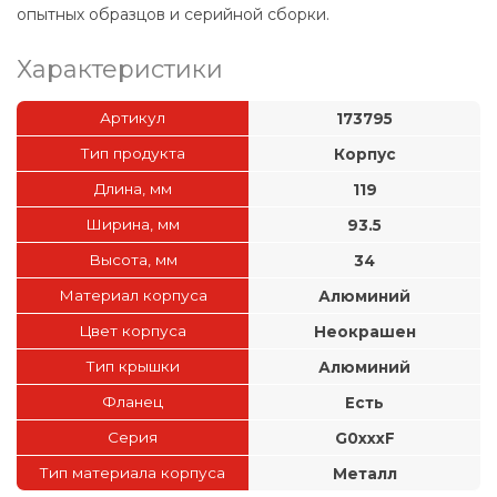
опытных образцов и серийной сборки.
Характеристики
Артикул
173795
Тип продукта
Корпус
Длина, мм
119
Ширина, мм
93.5
Высота, мм
34
Материал корпуса
Алюминий
Цвет корпуса
Неокрашен
Тип крышки
Алюминий
Фланец
Есть
Серия
G0xxxF
Тип материала корпуса
Металл