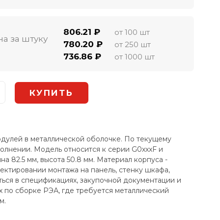
806.21 ₽
от 100 шт
на за штуку
780.20 ₽
от 250 шт
736.86 ₽
от 1000 шт
дулей в металлической оболочке. По текущему
олнении. Модель относится к серии G0xxxF и
 82.5 мм, высота 50.8 мм. Материал корпуса -
оектировании монтажа на панель, стенку шкафа,
ться в спецификациях, закупочной документации и
 по сборке РЭА, где требуется металлический
м.