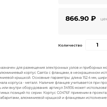
866.90 ₽
це
Количество
азначен для размещения электронных узлов и приборных мо
алюминиевый корпус Gainta с фланцами, в неокрашенном исп
ниевой крышкой. Основные параметры: длина 152.4 мм, ширина
иала корпуса - металл. Наличие фланцев учитывается при пр
 или внутри оборудования. артикул 34936 может использова
имых позиций по серии. Корпус G0476F применим в проектах
габаритами, алюминиевой крышкой и фланцевым исполнение