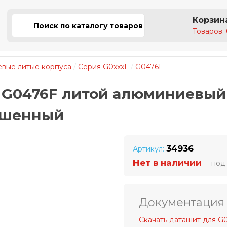
Корзин
Товаров: 
вые литые корпуса
/
Серия G0xxxF
/
G0476F
 G0476F литой алюминиевый
ашенный
34936
Артикул:
Нет в наличии
под 
Документация
Скачать даташит для G