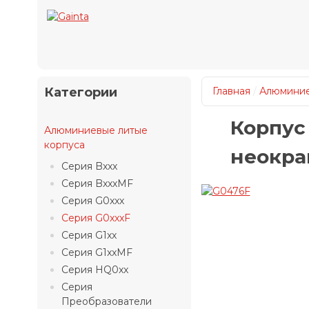
Категории
Главная
/
Алюминие
Корпус
Алюминиевые литые
корпуса
неокр
Серия Bxxx
Серия BxxxMF
Серия G0xxx
Серия G0xxxF
Серия G1xx
Серия G1xxMF
Серия HQ0xx
Серия
Преобразователи