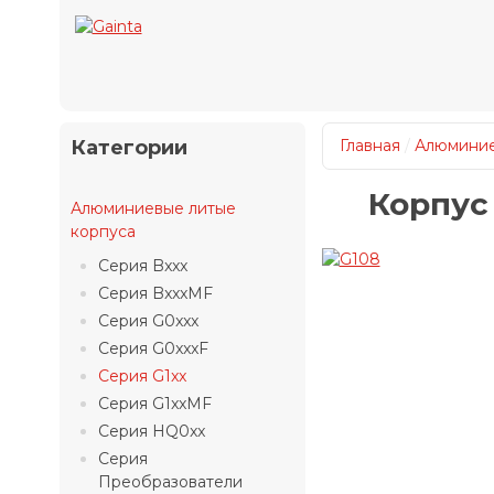
Категории
Главная
/
Алюминие
Корпус
Алюминиевые литые
корпуса
Серия Bxxx
Серия BxxxMF
Серия G0xxx
Серия G0xxxF
Серия G1xx
Серия G1xxMF
Серия HQ0xx
Серия
Преобразователи