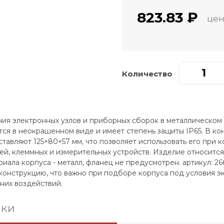
823.83 ₽
цен
Количество
ия электронных узлов и приборных сборок в металлическом
тся в неокрашенном виде и имеет степень защиты IP65. В к
ставляют 125×80×57 мм, что позволяет использовать его при 
й, клеммных и измерительных устройств. Изделие относится 
риала корпуса - металл, фланец не предусмотрен. артикул: 2
конструкцию, что важно при подборе корпуса под условия э
них воздействий.
ики