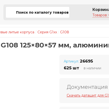
Корзин
Товаров: 
вые литые корпуса
/
Серия G1xx
/
G108
 G108 125×80×57 мм, алюминий
26695
Артикул:
625 шт
в наличии
Документация
Скачать даташит для G