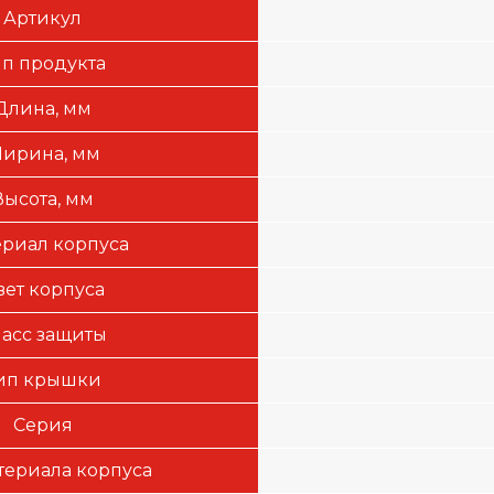
Артикул
ип продукта
Длина, мм
ирина, мм
Высота, мм
риал корпуса
вет корпуса
асс защиты
ип крышки
Серия
териала корпуса