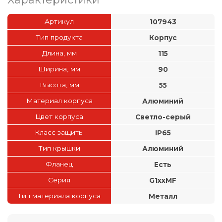
Артикул
107943
Тип продукта
Корпус
Длина, мм
115
Ширина, мм
90
Высота, мм
55
Материал корпуса
Алюминий
Цвет корпуса
Светло-серый
Класс защиты
IP65
Тип крышки
Алюминий
Фланец
Есть
Серия
G1xxMF
Тип материала корпуса
Металл