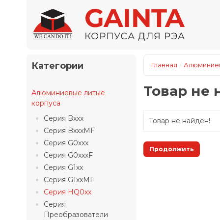
Категории
/
Главная
Алюминиев
Товар не 
Алюминиевые литые
корпуса
Серия Bxxx
Товар не найден!
Серия BxxxMF
Серия G0xxx
Продолжить
Серия G0xxxF
Серия G1xx
Серия G1xxMF
Серия HQ0xx
Серия
Преобразователи