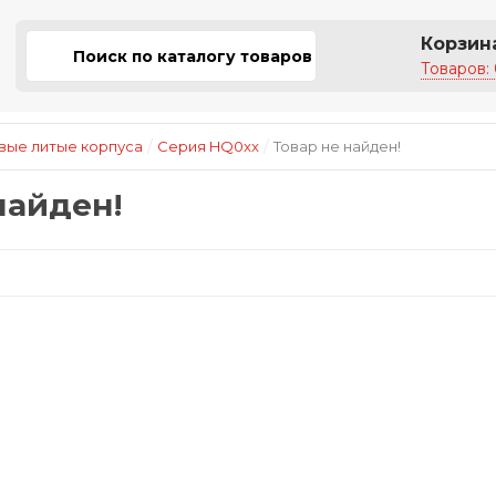
Корзин
Товаров: 
/
/
ые литые корпуса
Серия HQ0xx
Товар не найден!
найден!