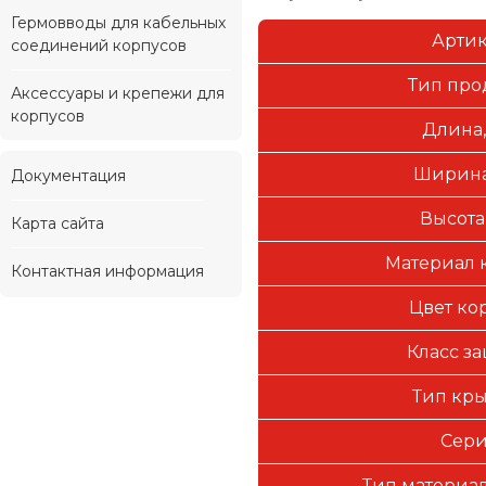
Гермовводы для кабельных
Арти
соединений корпусов
Тип про
Аксессуары и крепежи для
корпусов
Длина,
Ширина
Документация
Высота
Карта сайта
Материал 
Контактная информация
Цвет ко
Класс з
Тип кр
Сер
Тип материал