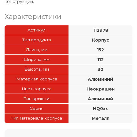
конструкции.
Характеристики
Артикул
112978
Тип продукта
Корпус
Длина, мм
152
Ширина, мм
112
Высота, мм
30
Материал корпуса
Алюминий
Цвет корпуса
Неокрашен
Тип крышки
Алюминий
Серия
HQ0xx
Тип материала корпуса
Металл