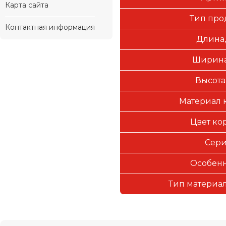
Карта сайта
Тип про
Контактная информация
Длина,
Ширина
Высота
Материал 
Цвет ко
Сер
Особен
Тип материал