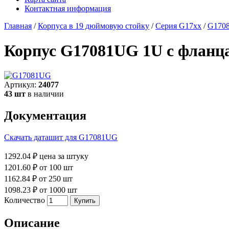
Контактная информация
Главная
/
Корпуса в 19 дюймовую стойку
/
Серия G17xx
/
G170
Корпус G17081UG 1U с фланц
Артикул:
24077
43 шт
в наличии
Документация
Скачать даташит для G17081UG
1292.04 ₽
цена за штуку
1201.60 ₽
от 100 шт
1162.84 ₽
от 250 шт
1098.23 ₽
от 1000 шт
Количество
Описание