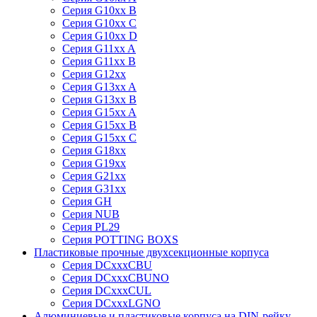
Серия G10xx B
Серия G10xx C
Серия G10xx D
Серия G11xx A
Серия G11xx B
Серия G12xx
Серия G13xx A
Серия G13xx B
Серия G15xx A
Серия G15xx B
Серия G15xx C
Серия G18xx
Серия G19xx
Серия G21xx
Серия G31xx
Серия GH
Серия NUB
Серия PL29
Серия POTTING BOXS
Пластиковые прочные двухсекционные корпуса
Серия DCxxxCBU
Серия DCxxxCBUNO
Серия DCxxxCUL
Серия DCxxxLGNO
Алюминиевые и пластиковые корпуса на DIN-рейку