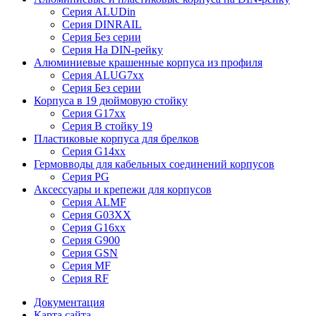
Серия ALUDin
Серия DINRAIL
Серия Без серии
Серия На DIN-рейку
Алюминиевые крашенные корпуса из профиля
Серия ALUG7xx
Серия Без серии
Корпуса в 19 дюймовую стойку
Серия G17xx
Серия В стойку 19
Пластиковые корпуса для брелков
Серия G14xx
Гермовводы для кабельных соединений корпусов
Серия PG
Аксессуары и крепежи для корпусов
Серия ALMF
Серия G03XX
Серия G16xx
Серия G900
Серия GSN
Серия MF
Серия RF
Документация
Карта сайта