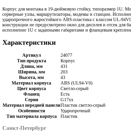
Корпус для монтажа в 19-дюймовую стойку, типоразмер 1U. М
серверные узлы, маршрутизаторы, модемы и станции. Исполнен
ударопрочного жаростойкого ABS-пластика с классом UL-94V0. 
конструкции не предусмотрено окно для дисплея и отсек для ба
исполнение 1U с заданными габаритами и фланцевым креплен
Характеристики
Артикул
24077
Тип продукта
Корпус
Длина, мм
431
Ширина, мм
203
Высота, мм
43
Материал корпуса
ABS (UL94-V0)
Цвет корпуса
Светло-серый
Фланец
Есть
Серия
G17xx
Материал передней панели
Пластик светло-серый
Особенности
Ударопрочный
Тип материала корпуса
Пластик
Санкт-Петербург