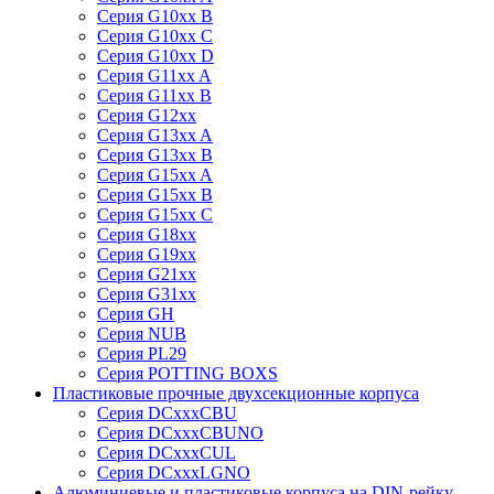
Серия G10xx B
Серия G10xx C
Серия G10xx D
Серия G11xx A
Серия G11xx B
Серия G12xx
Серия G13xx A
Серия G13xx B
Серия G15xx A
Серия G15xx B
Серия G15xx C
Серия G18xx
Серия G19xx
Серия G21xx
Серия G31xx
Серия GH
Серия NUB
Серия PL29
Серия POTTING BOXS
Пластиковые прочные двухсекционные корпуса
Серия DCxxxCBU
Серия DCxxxCBUNO
Серия DCxxxCUL
Серия DCxxxLGNO
Алюминиевые и пластиковые корпуса на DIN-рейку