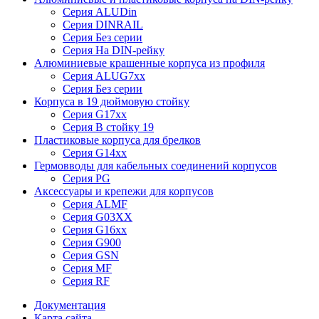
Серия ALUDin
Серия DINRAIL
Серия Без серии
Серия На DIN-рейку
Алюминиевые крашенные корпуса из профиля
Серия ALUG7xx
Серия Без серии
Корпуса в 19 дюймовую стойку
Серия G17xx
Серия В стойку 19
Пластиковые корпуса для брелков
Серия G14xx
Гермовводы для кабельных соединений корпусов
Серия PG
Аксессуары и крепежи для корпусов
Серия ALMF
Серия G03XX
Серия G16xx
Серия G900
Серия GSN
Серия MF
Серия RF
Документация
Карта сайта