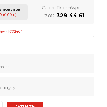
Санкт-Петербург
а покупок
329 44 61
0 (0.00 ₽)
+7 812
йку
/
IC02404
заказ
а штуку