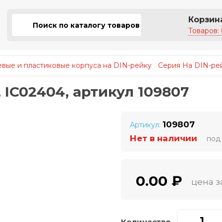
Корзин
Товаров: 
вые и пластиковые корпуса на DIN-рейку
/
Серия На DIN-ре
 IC02404, артикул 109807
109807
Артикул:
Нет в наличии
под 
0.00 ₽
цена з
Количество