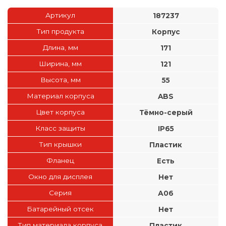
Артикул
187237
Тип продукта
Корпус
Длина, мм
171
Ширина, мм
121
Высота, мм
55
Материал корпуса
ABS
Цвет корпуса
Тёмно-серый
Класс защиты
IP65
Тип крышки
Пластик
Фланец
Есть
Окно для дисплея
Нет
Серия
А06
Батарейный отсек
Нет
Тип материала корпуса
Пластик