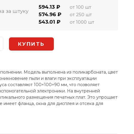
594.13 ₽
от 100 шт
а за штуку
574.96 ₽
от 250 шт
543.01 ₽
от 1000 шт
полнении. Модель выполнена из поликарбоната, цвет
роникновение пыли и влаги при эксплуатации
са составляют 100×100×90 мм, что позволяет
вспомогательной электроники. На внутренней
тикального размещения печатных плат. Это упрощает
 имеет фланца, окна для дисплея и отсека для