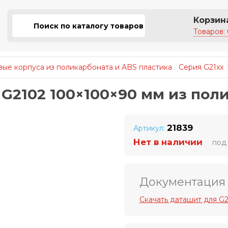
Корзин
Товаров: 
ые корпуса из поликарбоната и ABS пластика
/
Серия G21xx
 G2102 100×100×90 мм из пол
21839
Артикул:
Нет в наличии
под 
Документация
Скачать даташит для G