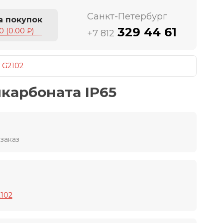
Санкт-Петербург
а покупок
329 44 61
0 (0.00 ₽)
+7 812
/
G2102
икарбоната IP65
заказ
2102