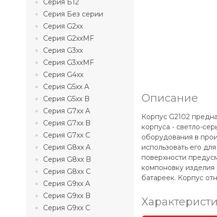
Серия Б12
Серия Без серии
Серия G2xx
Серия G2xxMF
Серия G3xx
Серия G3xxMF
Серия G4xx
Серия G5xx A
Описание
Серия G5xx B
Серия G7xx A
Корпус G2102 предна
Серия G7xx B
корпуса - светло-сер
Серия G7xx C
оборудования в прои
Серия G8xx A
использовать его дл
поверхности предусм
Серия G8xx B
компоновку изделия 
Серия G8xx C
батареек. Корпус отно
Серия G9xx A
Серия G9xx B
Характерист
Серия G9xx C