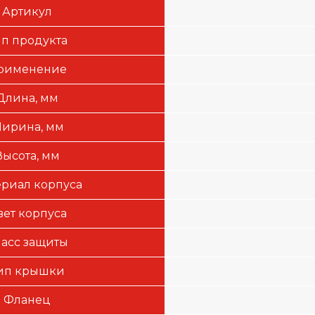
Артикул
ип продукта
рименение
Длина, мм
ирина, мм
Высота, мм
риал корпуса
вет корпуса
асс защиты
ип крышки
Фланец