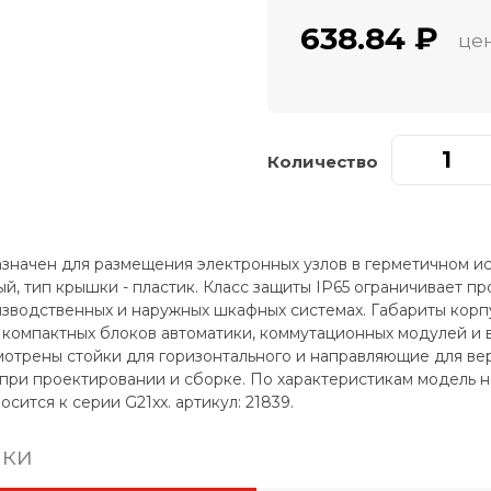
638.84 ₽
цен
Количество
значен для размещения электронных узлов в герметичном ис
ый, тип крышки - пластик. Класс защиты IP65 ограничивает п
зводственных и наружных шкафных системах. Габариты корпу
я компактных блоков автоматики, коммутационных модулей и 
отрены стойки для горизонтального и направляющие для вер
при проектировании и сборке. По характеристикам модель не
сится к серии G21xx. артикул: 21839.
ики