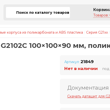
Корзин
Товаров: 
ые корпуса из поликарбоната и ABS пластика
/
Серия G21xx
 G2102C 100×100×90 мм, полик
21849
Артикул:
Нет в наличии
под 
Документация
Скачать даташит для G