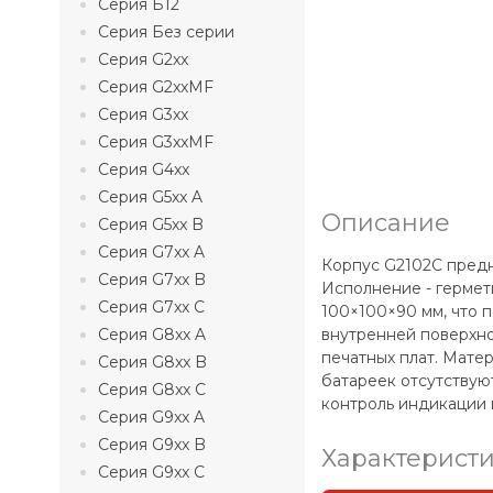
Серия Б12
Серия Без серии
Серия G2xx
Серия G2xxMF
Серия G3xx
Серия G3xxMF
Серия G4xx
Серия G5xx A
Описание
Серия G5xx B
Серия G7xx A
Корпус G2102C предна
Серия G7xx B
Исполнение - гермет
Серия G7xx C
100×100×90 мм, что 
Серия G8xx A
внутренней поверхно
печатных плат. Матер
Серия G8xx B
батареек отсутствуют
Серия G8xx C
контроль индикации 
Серия G9xx A
Серия G9xx B
Характерист
Серия G9xx C