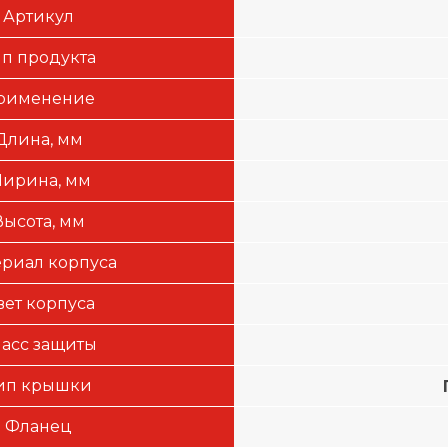
Артикул
ип продукта
рименение
Длина, мм
ирина, мм
Высота, мм
риал корпуса
вет корпуса
асс защиты
ип крышки
Фланец