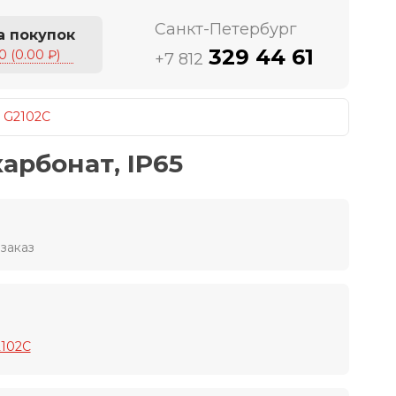
Санкт-Петербург
а покупок
329 44 61
0 (0.00 ₽)
+7 812
/
G2102C
арбонат, IP65
заказ
2102C