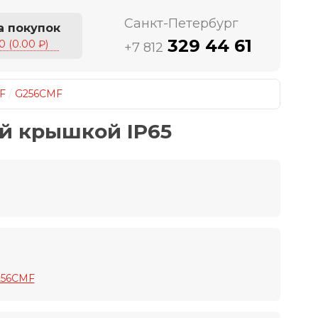
Санкт-Петербург
а покупок
329 44 61
0 (0.00 ₽)
+7 812
F
/
G256CMF
ой крышкой IP65
256CMF