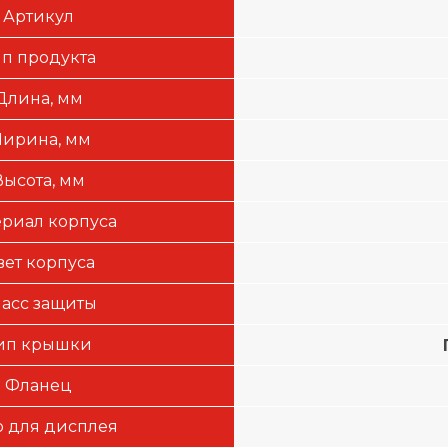
Артикул
ип продукта
Длина, мм
ирина, мм
Высота, мм
риал корпуса
вет корпуса
асс защиты
ип крышки
Фланец
 для дисплея