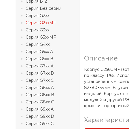
Серия Б12
Серия Без серии
Серия G2xx
Серия G2xxMF
Серия G3xx
Серия G3xxMF
Серия G4xx
Серия G5xx A
Описание
Серия G5xx B
Серия G7xx A
Корпус G256CMF (арти
Серия G7xx B
по классу IP65. Исп
Серия G7xx C
установленным компо
Серия G8xx A
82×80×55 мм. Внутри
изделий. Корпус отн
Серия G8xx B
модулей и другой РЭ
Серия G8xx C
крышки - прозрачный
Серия G9xx A
Серия G9xx B
Характерист
Серия G9xx C