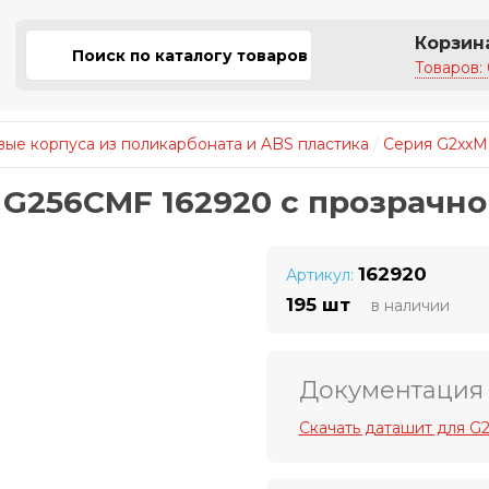
Корзин
Товаров: 
ые корпуса из поликарбоната и ABS пластика
/
Серия G2xxM
 G256CMF 162920 с прозрачн
162920
Артикул:
195 шт
в наличии
Документация
Скачать даташит для G