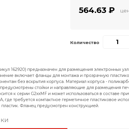
564.63 ₽
цен
Количество
кул 162920) предназначен для размещения электронных узлов
олнение включает фланцы для монтажа и прозрачную пласти
нентам без вскрытия корпуса. Материал корпуса - поликарбо
 предусмотрены стойки и направляющие для размещения печа
осится к серии G2xxMF и может использоваться в составе пр
А, где требуется компактное герметичное пластиковое испо
 пластик. Фланец предусмотрен конструкцией.
ики