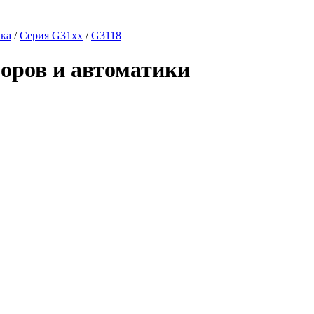
ика
/
Серия G31xx
/
G3118
боров и автоматики