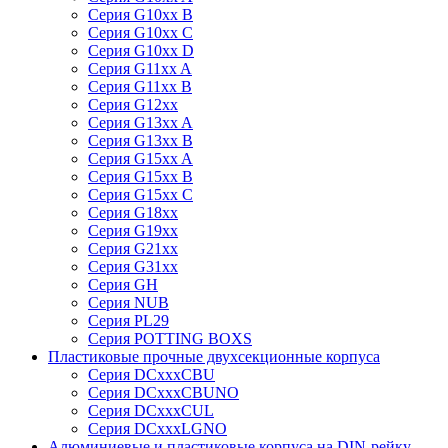
Серия G10xx B
Серия G10xx C
Серия G10xx D
Серия G11xx A
Серия G11xx B
Серия G12xx
Серия G13xx A
Серия G13xx B
Серия G15xx A
Серия G15xx B
Серия G15xx C
Серия G18xx
Серия G19xx
Серия G21xx
Серия G31xx
Серия GH
Серия NUB
Серия PL29
Серия POTTING BOXS
Пластиковые прочные двухсекционные корпуса
Серия DCxxxCBU
Серия DCxxxCBUNO
Серия DCxxxCUL
Серия DCxxxLGNO
Алюминиевые и пластиковые корпуса на DIN-рейку