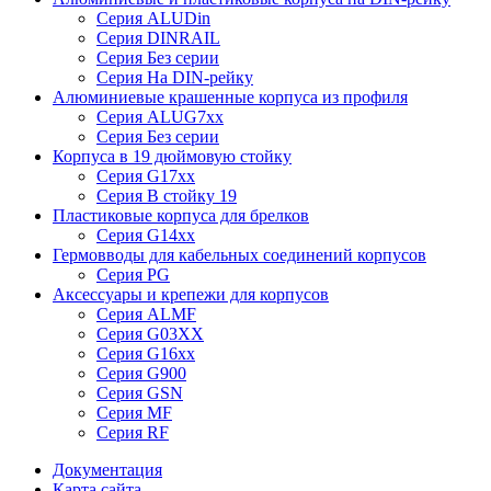
Серия ALUDin
Серия DINRAIL
Серия Без серии
Серия На DIN-рейку
Алюминиевые крашенные корпуса из профиля
Серия ALUG7xx
Серия Без серии
Корпуса в 19 дюймовую стойку
Серия G17xx
Серия В стойку 19
Пластиковые корпуса для брелков
Серия G14xx
Гермовводы для кабельных соединений корпусов
Серия PG
Аксессуары и крепежи для корпусов
Серия ALMF
Серия G03XX
Серия G16xx
Серия G900
Серия GSN
Серия MF
Серия RF
Документация
Карта сайта