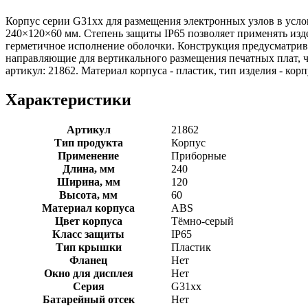
Корпус серии G31xx для размещения электронных узлов в усло
240×120×60 мм. Степень защиты IP65 позволяет применять изд
герметичное исполнение оболочки. Конструкция предусматрив
направляющие для вертикального размещения печатных плат, чт
артикул: 21862. Материал корпуса - пластик, тип изделия - кор
Характеристики
Артикул
21862
Тип продукта
Корпус
Применение
Приборные
Длина, мм
240
Ширина, мм
120
Высота, мм
60
Материал корпуса
ABS
Цвет корпуса
Тёмно-серый
Класс защиты
IP65
Тип крышки
Пластик
Фланец
Нет
Окно для дисплея
Нет
Серия
G31xx
Батарейный отсек
Нет