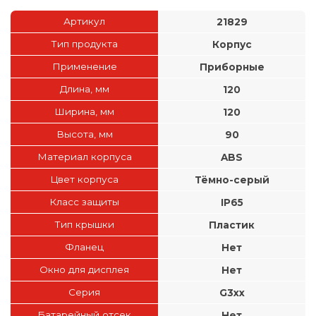
Артикул
21829
Тип продукта
Корпус
Применение
Приборные
Длина, мм
120
Ширина, мм
120
Высота, мм
90
Материал корпуса
ABS
Цвет корпуса
Тёмно-серый
Класс защиты
IP65
Тип крышки
Пластик
Фланец
Нет
Окно для дисплея
Нет
Серия
G3xx
Батарейный отсек
Нет