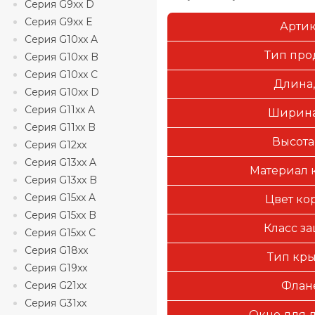
Серия G9xx D
Серия G9xx E
Арти
Серия G10xx A
Тип про
Серия G10xx B
Серия G10xx C
Длина,
Серия G10xx D
Серия G11xx A
Ширина
Серия G11xx B
Высота
Серия G12xx
Серия G13xx A
Материал 
Серия G13xx B
Серия G15xx A
Цвет ко
Серия G15xx B
Класс з
Серия G15xx C
Серия G18xx
Тип кр
Серия G19xx
Серия G21xx
Флан
Серия G31xx
Окно для 