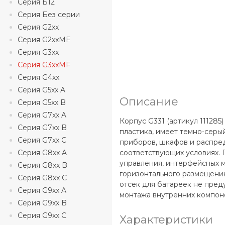
Серия Б12
Серия Без серии
Серия G2xx
Серия G2xxMF
Серия G3xx
Серия G3xxMF
Серия G4xx
Серия G5xx A
Описание
Серия G5xx B
Серия G7xx A
Корпус G331 (артикул 11128
Серия G7xx B
пластика, имеет темно-серы
Серия G7xx C
приборов, шкафов и распред
Серия G8xx A
соответствующих условиях. 
управления, интерфейсных 
Серия G8xx B
горизонтального размещения
Серия G8xx C
отсек для батареек не пред
Серия G9xx A
монтажа внутренних компон
Серия G9xx B
Серия G9xx C
Характеристики