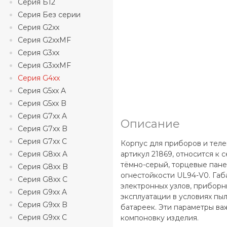
Серия Б12
Серия Без серии
Серия G2xx
Серия G2xxMF
Серия G3xx
Серия G3xxMF
Серия G4xx
Серия G5xx A
Серия G5xx B
Серия G7xx A
Описание
Серия G7xx B
Серия G7xx C
Корпус для приборов и тел
Серия G8xx A
артикул 21869, относится к 
тёмно-серый, торцевые пане
Серия G8xx B
огнестойкости UL94-V0. Габ
Серия G8xx C
электронных узлов, приборн
Серия G9xx A
эксплуатации в условиях пыл
Серия G9xx B
батареек. Эти параметры в
Серия G9xx C
компоновку изделия.