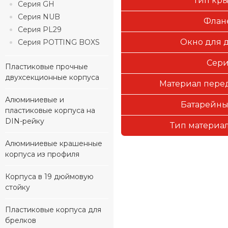
Тип кр
Серия GH
Серия NUB
Флан
Серия PL29
Окно для 
Серия POTTING BOXS
Сер
Пластиковые прочные
двухсекционные корпуса
Материал пере
Алюминиевые и
Батарейны
пластиковые корпуса на
DIN-рейку
Тип материал
Алюминиевые крашенные
корпуса из профиля
Корпуса в 19 дюймовую
стойку
Пластиковые корпуса для
брелков