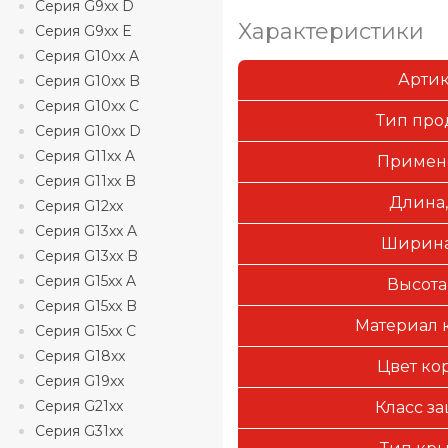
Серия G9xx D
Характеристики
Серия G9xx E
Серия G10xx A
Арти
Серия G10xx B
Серия G10xx C
Тип про
Серия G10xx D
Серия G11xx A
Примен
Серия G11xx B
Длина,
Серия G12xx
Серия G13xx A
Ширина
Серия G13xx B
Серия G15xx A
Высота
Серия G15xx B
Материал 
Серия G15xx C
Серия G18xx
Цвет ко
Серия G19xx
Серия G21xx
Класс з
Серия G31xx