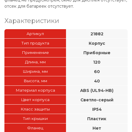
отсек для батареек отсутствует.
Характеристики
Артикул
21882
Тип продукта
Корпус
Применение
Приборные
Длина, мм
120
Ширина, мм
60
Высота, мм
40
Материал корпуса
ABS (UL94-HB)
Цвет корпуса
Светло-серый
Класс защиты
IP54
Тип крышки
Пластик
Фланец
Нет