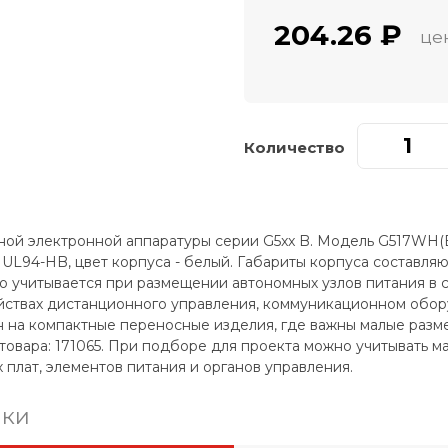
204.26 ₽
це
Количество
ной электронной аппаратуры серии G5xx B. Модель G517WH(B
UL94-HB, цвет корпуса - белый. Габариты корпуса составляют
то учитывается при размещении автономных узлов питания в 
йствах дистанционного управления, коммуникационном обор
 на компактные переносные изделия, где важны малые разме
 товара: 171065. При подборе для проекта можно учитывать м
 плат, элементов питания и органов управления.
ики