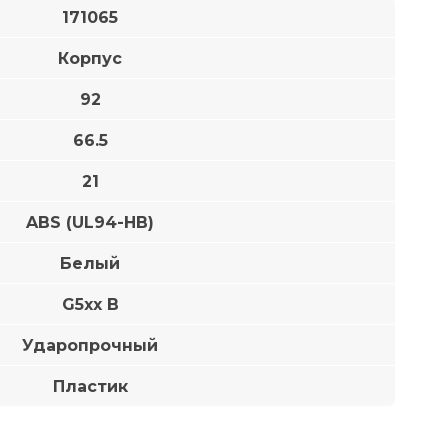
171065
Корпус
92
66.5
21
ABS (UL94-HB)
Белый
G5xx B
Ударопрочный
Пластик