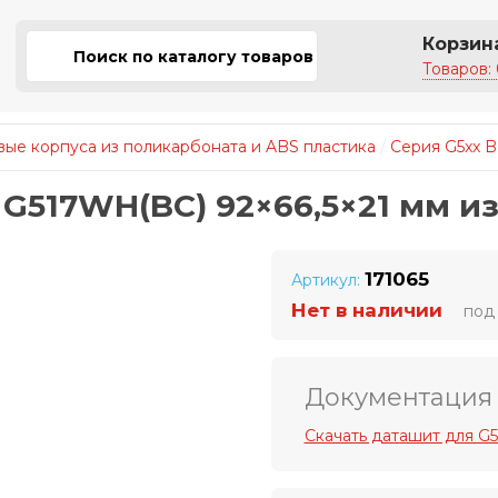
Корзин
Товаров: 
ые корпуса из поликарбоната и ABS пластика
/
Серия G5xx B
 G517WH(BC) 92×66,5×21 мм и
171065
Артикул:
Нет в наличии
под 
Документация
Скачать даташит для G