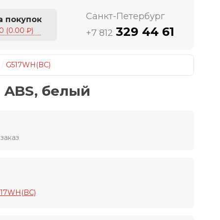
Санкт-Петербург
а покупок
329 44 61
0 (0.00 ₽)
+7 812
/
G517WH(BC)
з ABS, белый
заказ
517WH(BC)