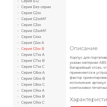
Серия Б12
Серия Без серии
Серия G2xx
Серия G2xxMF
Серия G3xx
Серия G3xxMF
Серия G4xx
Серия G5xx A
Описание
Серия G5xx B
Серия G7xx A
Корпус для портатив
Серия G7xx B
указан материал ABS 
Серия G7xx C
батарейный отсек, ч
Серия G8xx A
применяется в устро
фактор ориентирован
Серия G8xx B
исполнения. артикул
Серия G8xx C
компоновки печатных
Серия G9xx A
Серия G9xx B
Характерист
Серия G9xx C