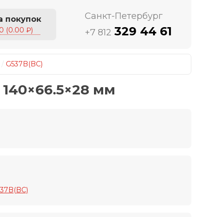
Санкт-Петербург
а покупок
329 44 61
0 (0.00 ₽)
+7 812
/
G537B(BC)
 140×66.5×28 мм
537B(BC)