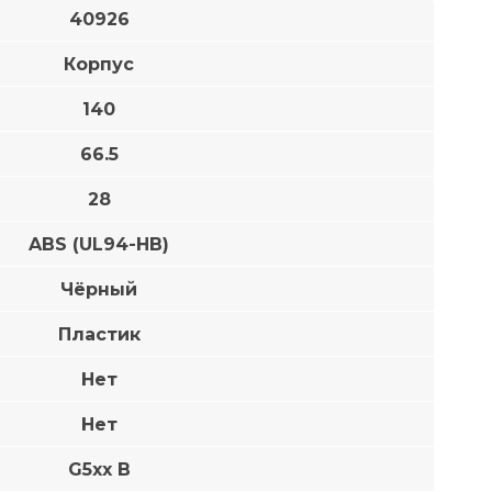
40926
Корпус
140
66.5
28
ABS (UL94-HB)
Чёрный
Пластик
Нет
Нет
G5xx B