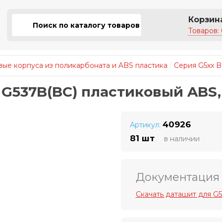
Корзин
Товаров: 
ые корпуса из поликарбоната и ABS пластика
/
Серия G5xx B
 G537B(BC) пластиковый ABS,
40926
Артикул:
81 шт
в наличии
Документация
Скачать даташит для G