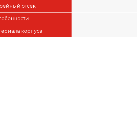
рейный отсек
собенности
териала корпуса