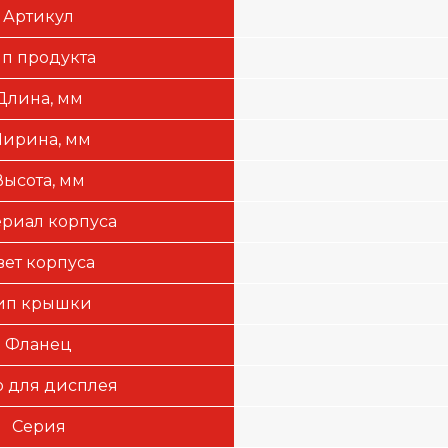
Артикул
ип продукта
Длина, мм
ирина, мм
Высота, мм
риал корпуса
вет корпуса
ип крышки
Фланец
 для дисплея
Серия