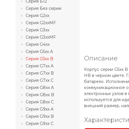
Серия Б12
Серия Без серии
Серия G2xx
Серия G2xxMF
Серия G3xx
Серия G3xxMF
Серия G4xx
Серия G5xx A
Описание
Серия G5xx B
Серия G7xx A
Корпус серии G5xx B
Серия G7xx B
HB в черном цвете. 
Серия G7xx C
батареек. Исполнени
Серия G8xx A
коммуникационное о
электронных узлов в
Серия G8xx B
используется для ид
Серия G8xx C
внешний размер, нали
Серия G9xx A
Серия G9xx B
Характерист
Серия G9xx C