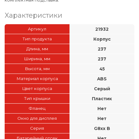
Характеристики
Артикул
21932
Тип продукта
Корпус
Длина, мм
237
Ширина, мм
237
Высота, мм
45
Материал корпуса
ABS
Цвет корпуса
Серый
Тип крышки
Пластик
Фланец
Нет
Окно для дисплея
Нет
Серия
G8xx B
Батарейный отсек
Нет