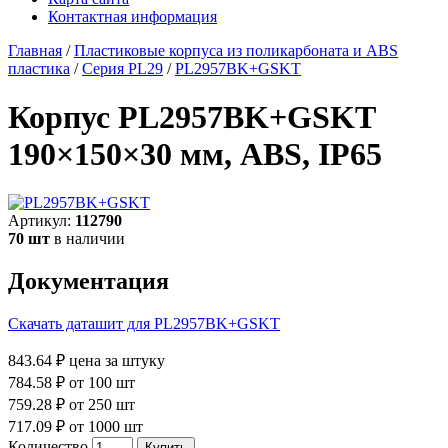
Контактная информация
Главная
/
Пластиковые корпуса из поликарбоната и ABS
пластика
/
Серия PL29
/
PL2957BK+GSKT
Корпус PL2957BK+GSKT
190×150×30 мм, ABS, IP65
Артикул:
112790
70 шт
в наличии
Документация
Скачать даташит для PL2957BK+GSKT
843.64 ₽
цена за штуку
784.58 ₽
от 100 шт
759.28 ₽
от 250 шт
717.09 ₽
от 1000 шт
Количество