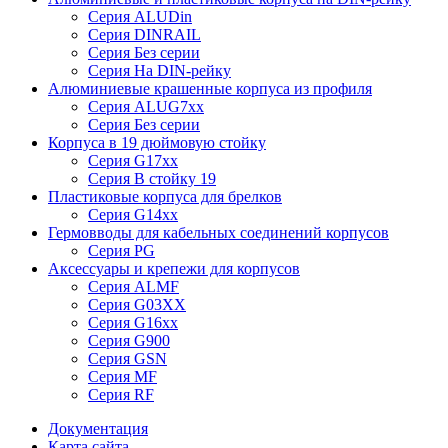
Серия ALUDin
Серия DINRAIL
Серия Без серии
Серия На DIN-рейку
Алюминиевые крашенные корпуса из профиля
Серия ALUG7xx
Серия Без серии
Корпуса в 19 дюймовую стойку
Серия G17xx
Серия В стойку 19
Пластиковые корпуса для брелков
Серия G14xx
Гермовводы для кабельных соединений корпусов
Серия PG
Аксессуары и крепежи для корпусов
Серия ALMF
Серия G03XX
Серия G16xx
Серия G900
Серия GSN
Серия MF
Серия RF
Документация
Карта сайта