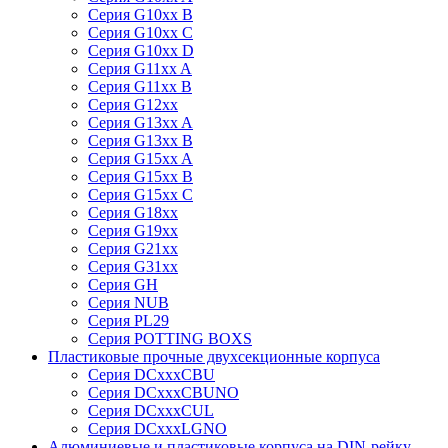
Серия G10xx B
Серия G10xx C
Серия G10xx D
Серия G11xx A
Серия G11xx B
Серия G12xx
Серия G13xx A
Серия G13xx B
Серия G15xx A
Серия G15xx B
Серия G15xx C
Серия G18xx
Серия G19xx
Серия G21xx
Серия G31xx
Серия GH
Серия NUB
Серия PL29
Серия POTTING BOXS
Пластиковые прочные двухсекционные корпуса
Серия DCxxxCBU
Серия DCxxxCBUNO
Серия DCxxxCUL
Серия DCxxxLGNO
Алюминиевые и пластиковые корпуса на DIN-рейку