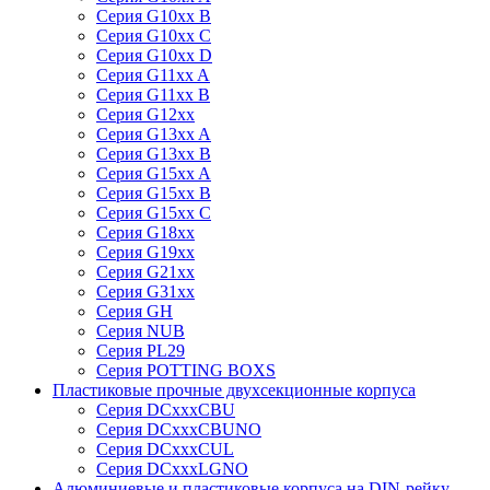
Серия G10xx B
Серия G10xx C
Серия G10xx D
Серия G11xx A
Серия G11xx B
Серия G12xx
Серия G13xx A
Серия G13xx B
Серия G15xx A
Серия G15xx B
Серия G15xx C
Серия G18xx
Серия G19xx
Серия G21xx
Серия G31xx
Серия GH
Серия NUB
Серия PL29
Серия POTTING BOXS
Пластиковые прочные двухсекционные корпуса
Серия DCxxxCBU
Серия DCxxxCBUNO
Серия DCxxxCUL
Серия DCxxxLGNO
Алюминиевые и пластиковые корпуса на DIN-рейку