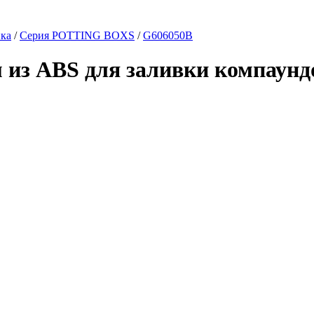
ика
/
Серия POTTING BOXS
/
G606050B
 из ABS для заливки компаунд