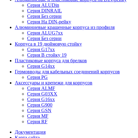
Серия ALUDin
Серия DINRAIL
Серия Без серии
Серия На DIN-рейку
Алюминиевые крашенные корпуса из профиля
Серия ALUG7xx
Серия Без серии
Корпуса в 19 дюймовую стойку
Серия G17xx
Серия В стойку 19
Пластиковые корпуса для брелков
Серия G14xx
Гермовводы для кабельных соединений корпусов
Серия PG
Аксессуары и крепежи для корпусов
Серия ALMF
Серия G03XX
Серия G16xx
Серия G900
Серия GSN
Серия MF
Серия RF
Документация
Карта сайта